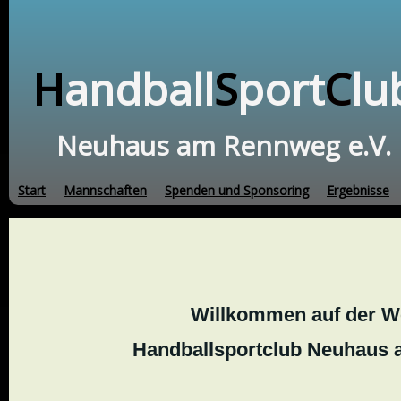
H
andball
S
port
C
lu
Neuhaus am Rennweg e.V.
Start
Mannschaften
Spenden und Sponsoring
Ergebnisse
Willkommen auf der W
Handballsportclub Neuhaus 