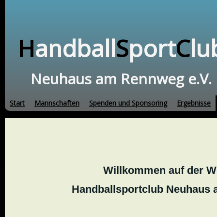
H
andball
S
port
C
lu
Neuhaus am Rennweg e.V.
Start
Mannschaften
Spenden und Sponsoring
Ergebnisse
Willkommen auf der W
Handballsportclub Neuhaus 